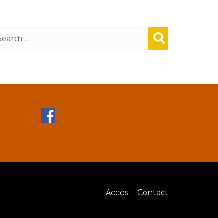
Sear
ch
Accès
Contact