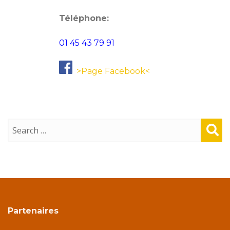
Téléphone:
01 45 43 79 91
>Page Facebook<
Sear
ch
Partenaires