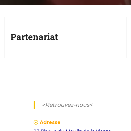
g
a
t
i
Partenariat
o
n
>Retrouvez-nous<
Adresse