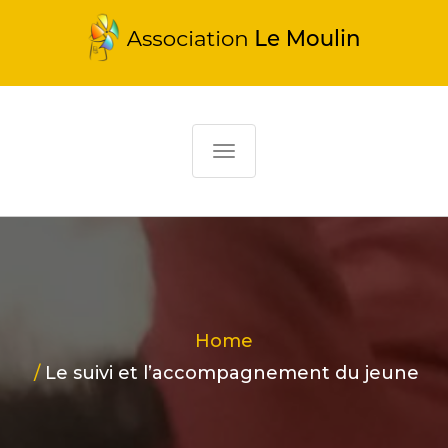
T
o
g
g
l
e
n
Home
a
Le suivi et l’accompagnement du jeune
v
i