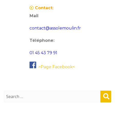
Contact:
Mail
contact@assolemoulin.fr
Téléphone:
01 45 43 79 91
>Page Facebook<
Sear
ch