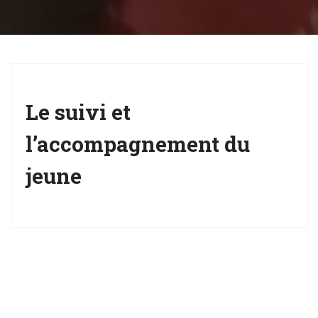
g
a
t
i
o
Le suivi et
n
l’accompagnement du
jeune