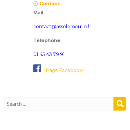
Contact:
Mail
contact@assolemoulin.fr
Téléphone:
01 45 43 79 91
>Page Facebook<
Sear
ch