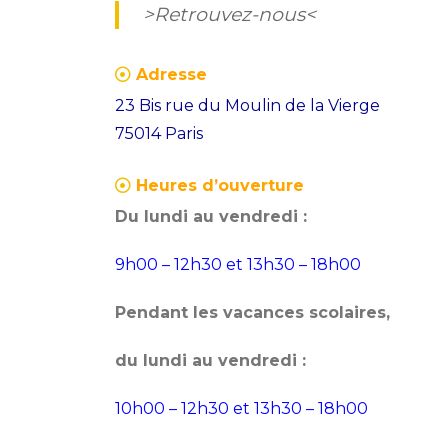
l’article
>Retrouvez-nous<
i
p
o
o
Adresse
u
s
23 Bis rue du Moulin de la Vierge
s
t:
75014 Paris
p
o
Heures d’ouverture
s
Du lundi au vendredi :
t:
9h00 – 12h30 et 13h30 – 18h00
Pendant les vacances scolaires,
du lundi au vendredi :
10h00 – 12h30 et 13h30 – 18h00