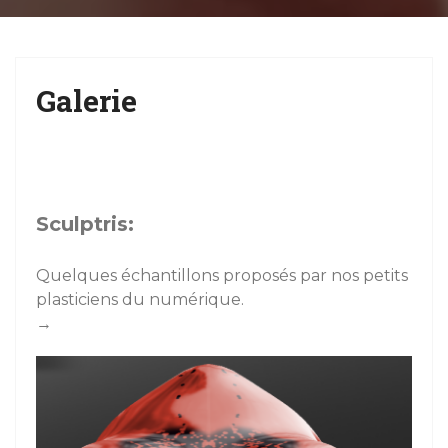
g
a
t
Galerie
i
o
n
Sculptris:
Quelques échantillons proposés par nos petits
plasticiens du numérique.
→