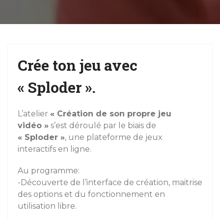
g
a
t
i
Crée ton jeu avec
o
n
« Sploder ».
L’atelier
« Création de son propre jeu
vidéo »
s’est déroulé par le biais de
« Sploder »
, une plateforme de jeux
interactifs en ligne.
Au programme:
-Découverte de l’interface de création, maitrise
des options et du fonctionnement en
utilisation libre.