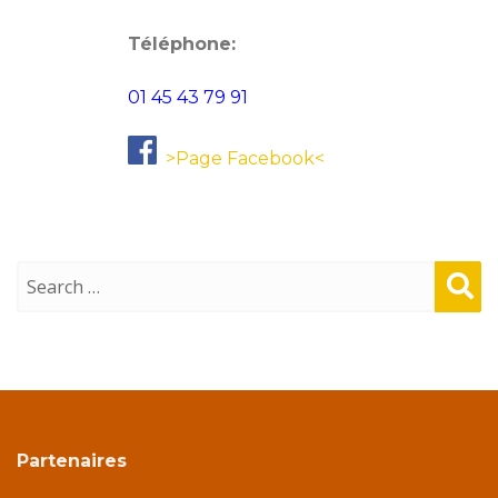
Téléphone:
01 45 43 79 91
>Page Facebook<
Sear
ch
Partenaires