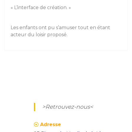
« L’interface de création. »
Les enfants ont pu s’amuser tout en étant
acteur du loisir proposé.
Previous
P
Next
N
Navigation
r
e
de
e
x
v
t
l’article
>Retrouvez-nous<
i
p
o
o
Adresse
u
s