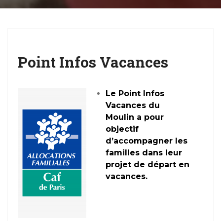
g
a
t
i
Point Infos Vacances
o
n
Le Point Infos
Vacances du
Moulin a pour
objectif
d’accompagner les
familles dans leur
projet de départ en
vacances.