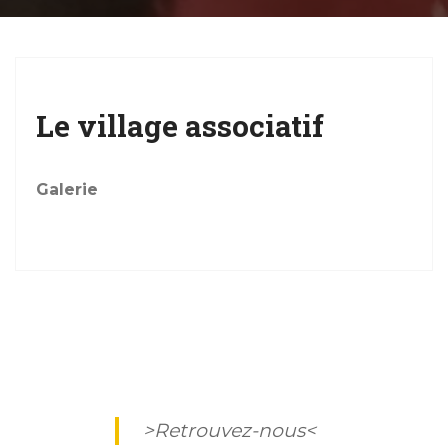
g
a
t
i
Le village associatif
o
n
Galerie
>Retrouvez-nous<