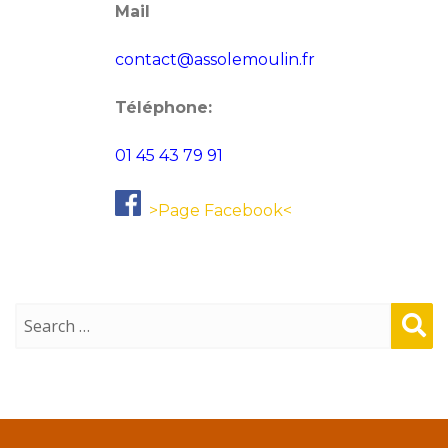
Mail
contact@assolemoulin.fr
Téléphone:
01 45 43 79 91
>Page Facebook<
Sear
ch