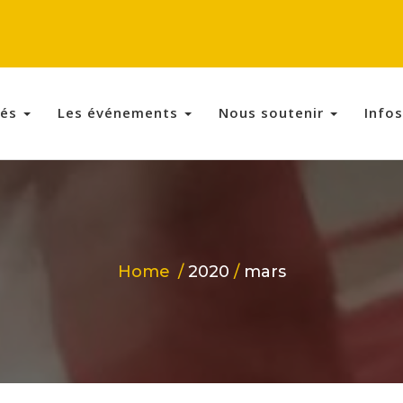
tés
Les événements
Nous soutenir
Info
Home
2020
mars